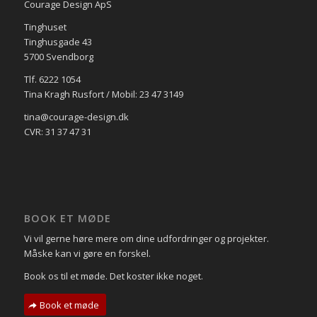
Courage Design ApS
Tinghuset
Tinghusgade 43
5700 Svendborg
Tlf. 6222 1054
Tina Kragh Rusfort / Mobil: 23 47 3149
tina@courage-design.dk
CVR: 31 37 47 31
BOOK ET MØDE
Vi vil gerne høre mere om dine udfordringer og projekter.
Måske kan vi gøre en forskel.
Book os til et møde. Det koster ikke noget.
Book et møde