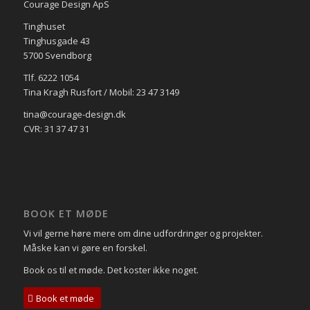
Courage Design ApS
Tinghuset
Tinghusgade 43
5700 Svendborg
Tlf. 6222 1054
Tina Kragh Rusfort / Mobil: 23 47 3149
tina@courage-design.dk
CVR: 31 37 47 31
BOOK ET MØDE
Vi vil gerne høre mere om dine udfordringer og projekter.
Måske kan vi gøre en forskel.
Book os til et møde. Det koster ikke noget.
Book et møde