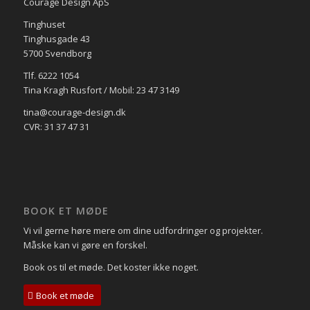
Courage Design ApS
Tinghuset
Tinghusgade 43
5700 Svendborg
Tlf. 6222 1054
Tina Kragh Rusfort / Mobil: 23 47 3149
tina@courage-design.dk
CVR: 31 37 47 31
BOOK ET MØDE
Vi vil gerne høre mere om dine udfordringer og projekter.
Måske kan vi gøre en forskel.
Book os til et møde. Det koster ikke noget.
Book et møde